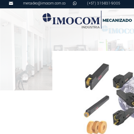
mercadeo@imocom.com.co
(+57) 315-831-9005

