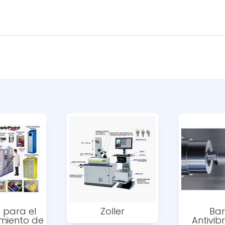
 para el
Zoller
Bar
miento de
Antivib