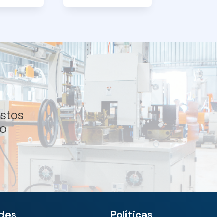
istos
to
des
Políticas