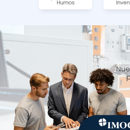
Humos
Inven
Nues
p