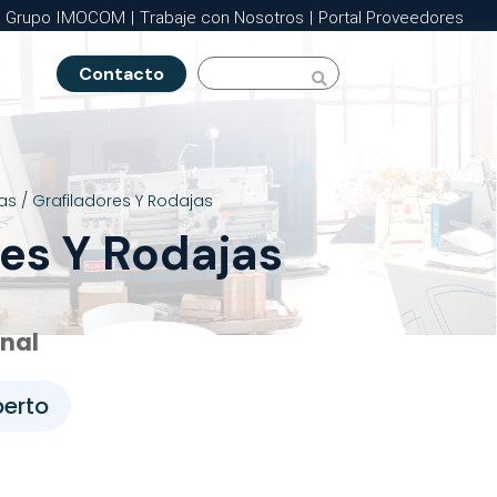
Grupo IMOCOM
|
Trabaje con Nosotros
|
Portal Proveedores
Contacto

as
/ Grafiladores Y Rodajas
res Y Rodajas
onal
perto